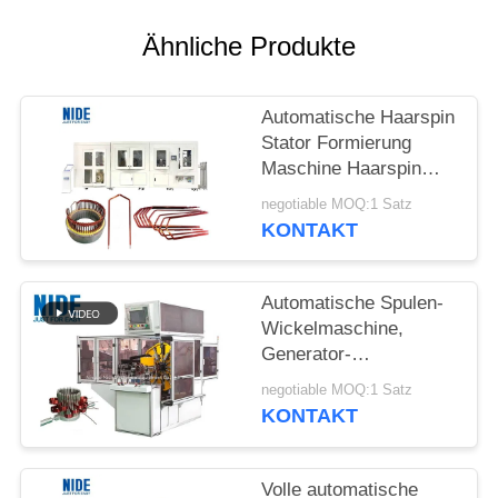
POLICY
Ähnliche Produkte
Automatische Haarspin
Stator Formierung
Maschine Haarspin
Motor Technologie
negotiable MOQ:1 Satz
Lösung für Automobile
KONTAKT
Antrieb Motor
Automatische Spulen-
Wickelmaschine,
Generator-
Motorgenerator-
negotiable MOQ:1 Satz
Bewegungsständer-
KONTAKT
Wellen-
Wickelmaschine
Volle automatische