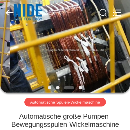
Nide
Tech
Co.,
Ltd.
All
Rights
Reserved.
HAUS
PRODUKTE
ÜBER
UNS
QUALITÄTSKONTROLLE
Automatische Spulen-Wickelmaschine
TRETEN
Automatische große Pumpen-
SIE
Bewegungsspulen-Wickelmaschine