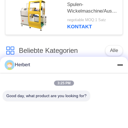
Spulen-
Wickelmaschine/Ausrüstun
CNC für
negotiable MOQ:1 Satz
Großmachtmotor
KONTAKT
Beliebte Kategorien
Alle
Herbert
Ankerwicklungs-
Ständer-
Maschine
Wickelmaschine
3:25 PM
Automatische
Good day, what product are you looking for?
Elektromotor-
Spulen-
Ersatzteile
Wickelmaschine
Nadel-
Bewegungsfertigungsstraße