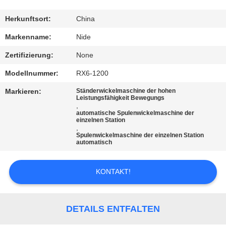
MIT
UNS
Herkunftsort:
China
IN
Markenname:
Nide
VERBINDUNG
Zertifizierung:
None
Modellnummer:
RX6-1200
NACHRICHTEN
Markieren:
Ständerwickelmaschine der hohen
Leistungsfähigkeit Bewegungs
,
FORDERN
automatische Spulenwickelmaschine der
einzelnen Station
,
SIE EIN
Spulenwickelmaschine der einzelnen Station
automatisch
ZITAT
KONTAKT!
SITEMAP
DETAILS ENTFALTEN
PRIVACY