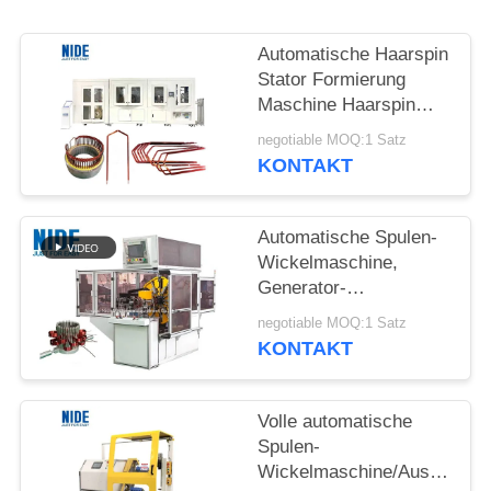
POLICY
Automatische Haarspin
Stator Formierung
Maschine Haarspin
Motor Technologie
negotiable MOQ:1 Satz
Lösung für Automobile
KONTAKT
Antrieb Motor
Automatische Spulen-
Wickelmaschine,
Generator-
Motorgenerator-
negotiable MOQ:1 Satz
Bewegungsständer-
KONTAKT
Wellen-
Wickelmaschine
Volle automatische
Spulen-
Wickelmaschine/Ausrüstun