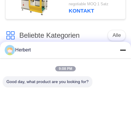
CNC für
negotiable MOQ:1 Satz
Großmachtmotor
KONTAKT
Beliebte Kategorien
Alle
Herbert
Ankerwicklungs-
Ständer-
Maschine
Wickelmaschine
9:08 PM
Automatische
Good day, what product are you looking for?
Elektromotor-
Spulen-
Ersatzteile
Wickelmaschine
Nadel-
Bewegungsfertigungsstraße
Wickelmaschine