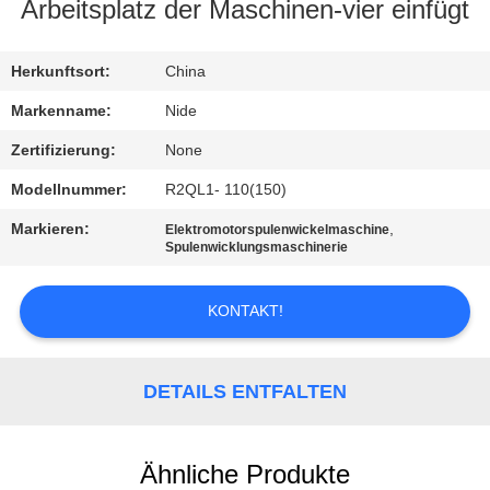
MIT
Arbeitsplatz der Maschinen-vier einfügt
UNS
Herkunftsort:
China
IN
VERBINDUNG
Markenname:
Nide
Zertifizierung:
None
NACHRICHTEN
Modellnummer:
R2QL1- 110(150)
Markieren:
,
Elektromotorspulenwickelmaschine
FORDERN
Spulenwicklungsmaschinerie
SIE EIN
KONTAKT!
ZITAT
SITEMAP
DETAILS ENTFALTEN
PRIVACY
Ähnliche Produkte