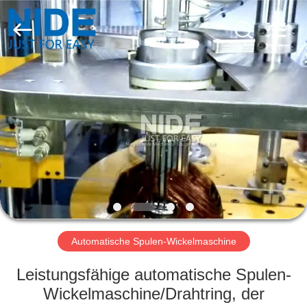
Nide
Tech
Co.,
Ltd.
All
Rights
Reserved.
HAUS
PRODUKTE
ÜBER
UNS
QUALITÄTSKONTROLLE
Automatische Spulen-Wickelmaschine
TRETEN
Leistungsfähige automatische Spulen-
SIE
Wickelmaschine/Drahtring, der