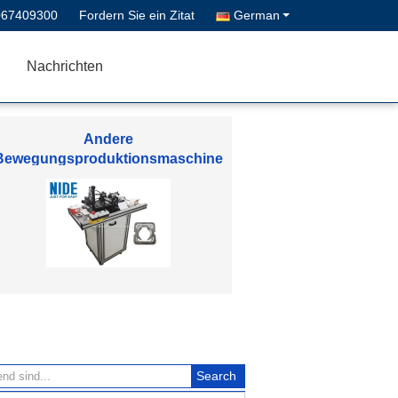
067409300
Fordern Sie ein Zitat
German
Nachrichten
Elektromotor-Ersatzteile