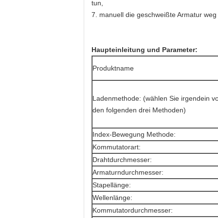
tun,
7. manuell die geschweißte Armatur we
Haupteinleitung und Parameter:
Produktname
Ladenmethode: (wählen Sie irgendein v
den folgenden drei Methoden)
Index-Bewegung Methode:
Kommutatorart:
Drahtdurchmesser:
Armaturndurchmesser:
Stapellänge:
Wellenlänge:
Kommutatordurchmesser: