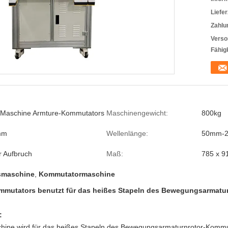
Liefer
Zahlu
Verso
Fähigk
 Maschine Armture-Kommutators
Maschinengewicht:
800kg
mm
Wellenlänge:
50mm-
 Aufbruch
Maß:
785 x 91
smaschine
,
Kommutatormaschine
mmutators benutzt für das heißes Stapeln des Bewegungsarmatu
:
ine wird für das heißes Stapeln des Bewegungsarmaturnrotor-Kommu