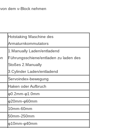
g von dem v-Block nehmen
Hotstaking Maschine des
Armaturnkommutators
1.Manually Laden/entladend
on
Führungsschiene/entladen zu laden des
Stoßes 2.Manually
3.Cylinder Laden/entladend
Servoindex-bewegung
Haken oder Aufbruch
φ0.2mm-φ1.0mm
φ20mm-φ60mm
10mm-60mm
50mm-250mm
φ10mm-φ40mm