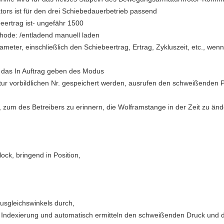
ors ist für den drei Schiebedauerbetrieb passend
beertrag ist- ungefähr 1500
ode: /entladend manuell laden
eter, einschließlich den Schiebeertrag, Ertrag, Zykluszeit, etc., we
d das In Auftrag geben des Modus
r vorbildlichen Nr. gespeichert werden, ausrufen den schweißenden P
 zum des Betreibers zu erinnern, die Wolframstange in der Zeit zu än
ock, bringend in Position,
usgleichswinkels durch,
 Indexierung und automatisch ermitteln den schweißenden Druck und 