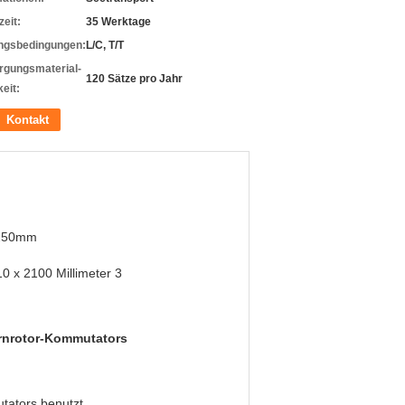
zeit:
35 Werktage
ngsbedingungen:
L/C, T/T
rgungsmaterial-
120 Sätze pro Jahr
eit:
Kontakt
250mm
0 x 2100 Millimeter 3
rnrotor-Kommutators
tators benutzt