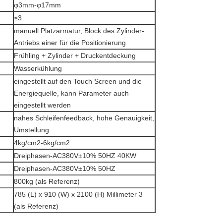
φ3mm-φ17mm
≥3
manuell Platzarmatur, Block des Zylinder-
Antriebs einer für die Positionierung
Frühling + Zylinder + Druckentdeckung
Wasserkühlung
eingestellt auf den Touch Screen und die
Energiequelle, kann Parameter auch
eingestellt werden
nahes Schleifenfeedback, hohe Genauigkeit,
Umstellung
4kg/cm2-6kg/cm2
Dreiphasen-AC380V±10% 50HZ 40KW
Dreiphasen-AC380V±10% 50HZ
800kg (als Referenz)
785 (L) x 910 (W) x 2100 (H) Millimeter 3
(als Referenz)