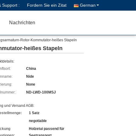
& Support :
Fordern Sie ein Zitat
German
Nachrichten
ngsarmaturn-Rotor-Kommutator-heißes Stapeln
mutator-heißes Stapeln
tdetails:
ftsort:
China
enname:
Nide
izierung:
None
lnummer:
ND-LWD-100MSJ
ng und Versand AGB:
estellmenge:
1 Satz
negotiable
ckung
Holzetui passend für
mationen:
Seetransport