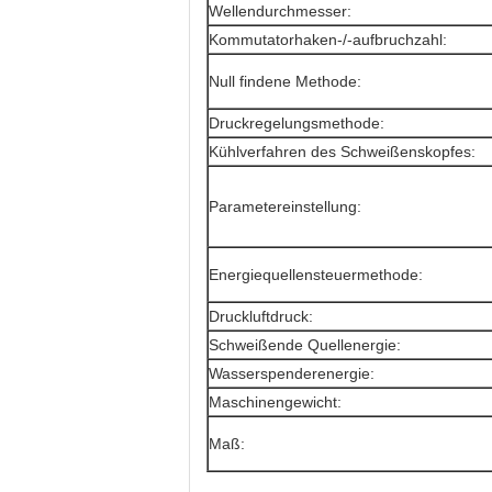
Wellendurchmesser:
Kommutatorhaken-/-aufbruchzahl:
Null findene Methode:
Druckregelungsmethode:
Kühlverfahren des Schweißenskopfes:
Parametereinstellung:
Energiequellensteuermethode:
Druckluftdruck:
Schweißende Quellenergie:
Wasserspenderenergie:
Maschinengewicht:
Maß: