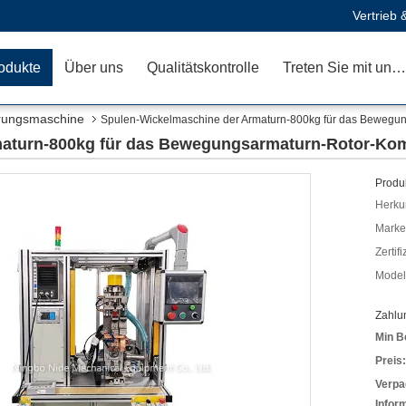
Vertrieb 
odukte
Über uns
Qualitätskontrolle
Treten Sie mit uns in Verbindung
rungsmaschine
Spulen-Wickelmaschine der Armaturn-800kg für das Bewegu
aturn-800kg für das Bewegungsarmaturn-Rotor-Kom
Produk
Herkun
Mark
Zertif
Model
Zahlu
Min B
Preis:
Verpa
Infor