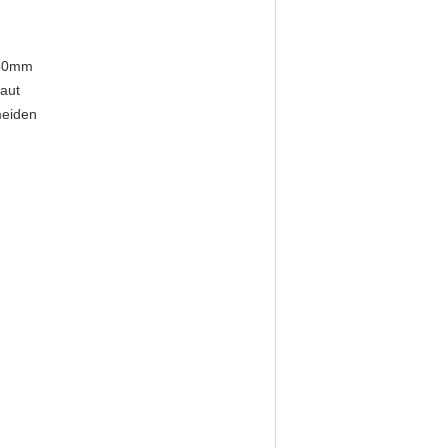
150mm
aut
meiden