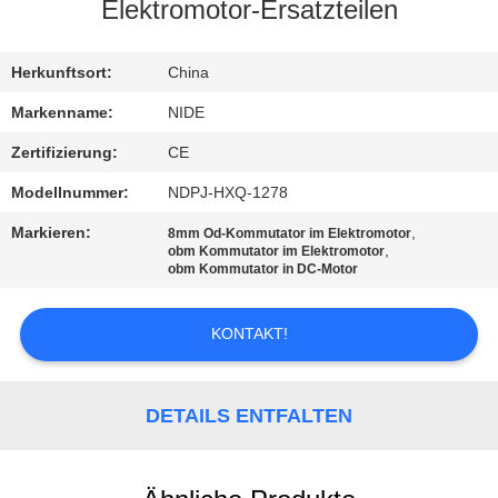
MIT
Elektromotor-Ersatzteilen
UNS
Herkunftsort:
China
IN
VERBINDUNG
Markenname:
NIDE
Zertifizierung:
CE
NACHRICHTEN
Modellnummer:
NDPJ-HXQ-1278
Markieren:
,
8mm Od-Kommutator im Elektromotor
FORDERN
,
obm Kommutator im Elektromotor
obm Kommutator in DC-Motor
SIE EIN
ZITAT
KONTAKT!
SITEMAP
DETAILS ENTFALTEN
PRIVACY