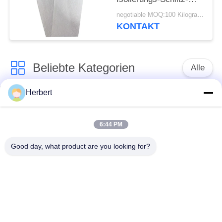
Keil-Materialien AMA F
negotiable MOQ:100 Kilogramm
0.30mm
KONTAKT
Beliebte Kategorien
Alle
Herbert
Ankerwicklungs-
Ständer-
Maschine
Wickelmaschine
6:44 PM
Automatische
Good day, what product are you looking for?
Elektromotor-
Spulen-
Ersatzteile
Wickelmaschine
Nadel-
Bewegungsfertigungsstraße
Wickelmaschine