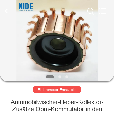
Nide
Tech
Co.,
Ltd.
All
Rights
Reserved.
HAUS
PRODUKTE
ÜBER
UNS
QUALITÄTSKONTROLLE
Elektromotor-Ersatzteile
TRETEN
Automobilwischer-Heber-Kollektor-
SIE
Zusätze Obm-Kommutator in den