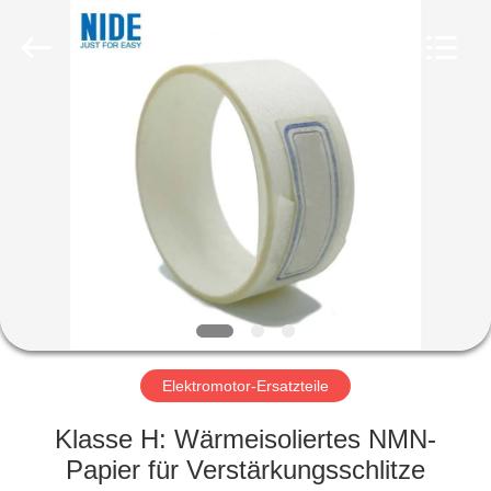
Nide
Tech
Co.,
Ltd.
All
Rights
Reserved.
HAUS
PRODUKTE
ÜBER
UNS
QUALITÄTSKONTROLLE
Elektromotor-Ersatzteile
TRETEN
Klasse H: Wärmeisoliertes NMN-
SIE
Papier für Verstärkungsschlitze