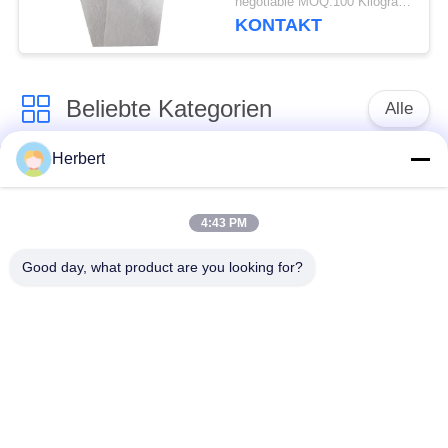
negotiable MOQ:100 Kilogramm
0.30mm
KONTAKT
Beliebte Kategorien
Alle
Herbert
Ankerwicklungs-
Ständer-
Maschine
Wickelmaschine
4:43 PM
Automatische
Good day, what product are you looking for?
Elektromotor-
Spulen-
Ersatzteile
Wickelmaschine
Nadel-
Bewegungsfertigungsstraße
Wickelmaschine
Spule, die Maschine