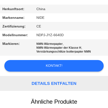
MIT
UNS
Herkunftsort:
China
IN
Markenname:
NIDE
VERBINDUNG
Zertifizierung:
CE
Modellnummer:
NDPJ-JYZ-6640D
NACHRICHTEN
Markieren:
,
NMN-Wärmepapier
,
NMN-Wärmepapier der Klasse H
Verstärkungsschlitze Isolierpapier NMN
FORDERN
SIE EIN
KONTAKT!
ZITAT
DETAILS ENTFALTEN
SITEMAP
Ähnliche Produkte
PRIVACY