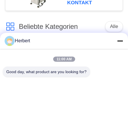
KONTAKT
Beliebte Kategorien
Alle
Herbert
Ankerwicklungs-
Ständer-
Maschine
Wickelmaschine
11:00 AM
Automatische
Good day, what product are you looking for?
Elektromotor-
Spulen-
Ersatzteile
Wickelmaschine
Nadel-
Bewegungsfertigungsstraße
Wickelmaschine
Spule, die Maschine
Papiereinfügungsmaschine