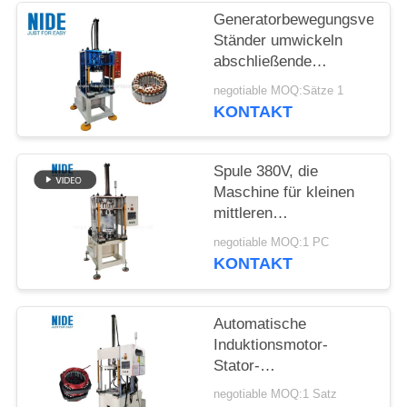
POLICY
Generatorbewegungsventila
Ständer umwickeln
abschließende
Formungsund
negotiable MOQ:Sätze 1
Formungsmaschine für
KONTAKT
Mikromotor
Spule 380V, die
Maschine für kleinen
mittleren
Bewegungsständer
negotiable MOQ:1 PC
bildet
KONTAKT
Automatische
Induktionsmotor-
Stator-
Spulenformmaschine
negotiable MOQ:1 Satz