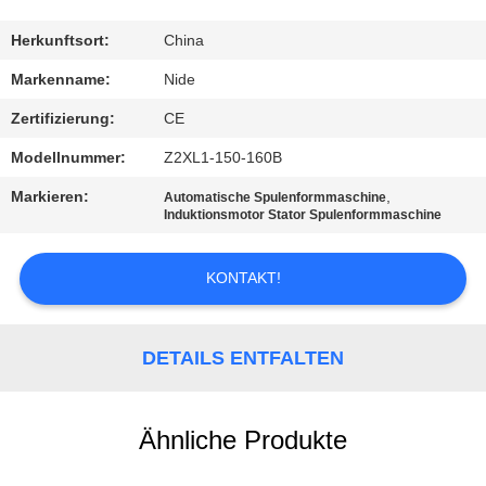
MIT
UNS
Herkunftsort:
China
IN
Markenname:
Nide
VERBINDUNG
Zertifizierung:
CE
Modellnummer:
Z2XL1-150-160B
NACHRICHTEN
Markieren:
,
Automatische Spulenformmaschine
Induktionsmotor Stator Spulenformmaschine
FORDERN
KONTAKT!
SIE EIN
ZITAT
DETAILS ENTFALTEN
SITEMAP
Ähnliche Produkte
PRIVACY