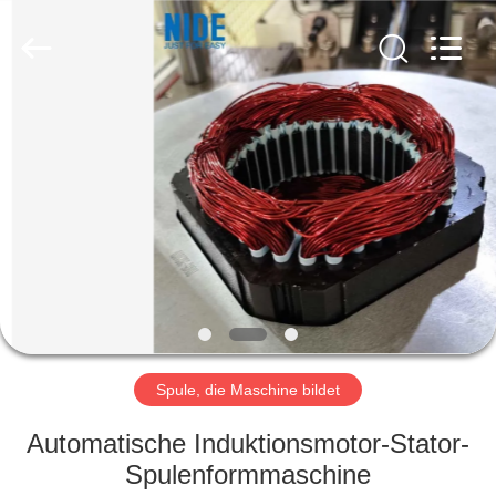
Nide
Tech
Co.,
Ltd.
All
Rights
Reserved.
HAUS
PRODUKTE
ÜBER
UNS
QUALITÄTSKONTROLLE
Spule, die Maschine bildet
TRETEN
Automatische Induktionsmotor-Stator-
SIE
Spulenformmaschine