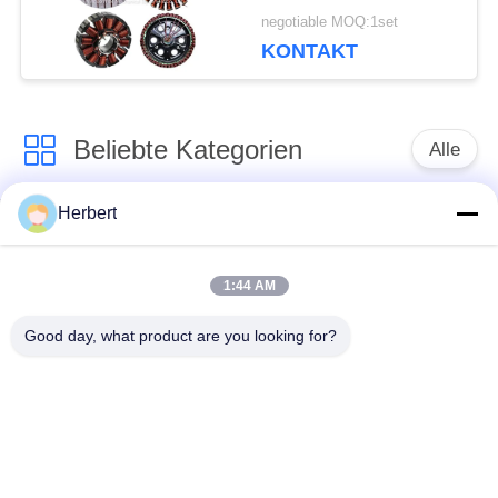
Wicklmaschine
negotiable MOQ:1set
KONTAKT
Beliebte Kategorien
Alle
Herbert
Ankerwicklungs-
Ständer-
Maschine
Wickelmaschine
1:44 AM
Automatische
Elektromotor-
Good day, what product are you looking for?
Spulen-
Ersatzteile
Wickelmaschine
Nadel-
Bewegungsfertigungsstraße
Wickelmaschine