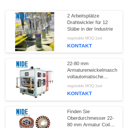
2 Arbeitsplätze
SITEMAP
Drahtwickler für 12
Stäbe in der Industrie
PRIVACY
negotiable MOQ:1set
KONTAKT
POLICY
22-80 mm
Armaturenwickelmaschine
vollautomatische
Automatisierung Typ
negotiable MOQ:1set
Leistung Produktion
KONTAKT
Finden Sie
Oberdurchmesser 22-
80 mm Armatur Coil