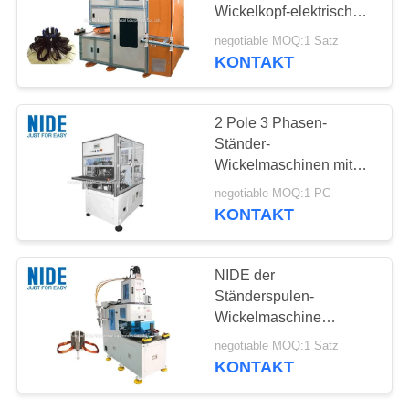
POLICY
Wickelkopf-elektrischer
Motor Ständer-der
negotiable MOQ:1 Satz
Wickelmaschine-2
KONTAKT
2 Pole 3 Phasen-
Ständer-
Wickelmaschinen mit
Nebentätigkeits-
negotiable MOQ:1 PC
Stationen/Fliegern
KONTAKT
NIDE der
Ständerspulen-
Wickelmaschine
automatisch lärmarme
negotiable MOQ:1 Satz
zwei Arbeitsplätze
KONTAKT