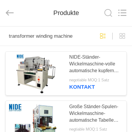
Nide
Tech
Co.,
Produkte
Ltd.
All
Rights
Reserved.
HAUS
transformer winding machine
PRODUKTE
NIDE-Ständer-
Wickelmaschine-volle
ÜBER
automatische kupferne
UNS
Spulen-Wickelmaschine
negotiable MOQ:1 Satz
für mehrfachen Draht
KONTAKT
QUALITÄTSKONTROLLE
Große Ständer-Spulen-
TRETEN
Wickelmaschine-
automatische Tabellen-
SIE
Ventilatormotor Plc-
negtiable MOQ:1 Satz