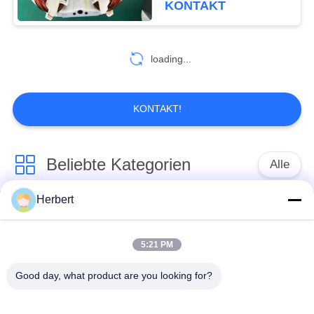
KONTAKT
loading...
KONTAKT!
Beliebte Kategorien
Alle
Herbert
Ankerwicklungs-
Ständer-
Maschine
Wickelmaschine
5:21 PM
Automatische
Good day, what product are you looking for?
Elektromotor-
Spulen-
Ersatzteile
Wickelmaschine