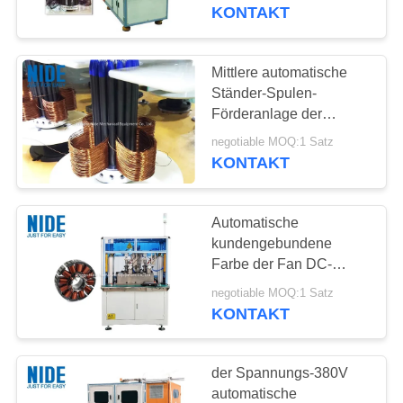
MIT
Steuerung
KONTAKT
UNS
IN
Mittlere automatische
VERBINDUNG
Ständer-Spulen-
Förderanlage der
Bewegungswickelmaschine-/
negotiable MOQ:1 Satz
NACHRICHTEN
Pole
KONTAKT
FORDERN
Automatische
SIE EIN
kundengebundene
ZITAT
Farbe der Fan DC-
Bewegungsständer-
negotiable MOQ:1 Satz
Wickelmaschine-120
KONTAKT
SITEMAP
U/min Leistungsfähigkeit
der Spannungs-380V
PRIVACY
automatische