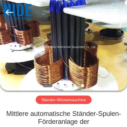
Nide
Tech
Co.,
Ltd.
All
Rights
Reserved.
HAUS
PRODUKTE
ÜBER
UNS
QUALITÄTSKONTROLLE
Ständer-Wickelmaschine
TRETEN
Mittlere automatische Ständer-Spulen-
SIE
Förderanlage der