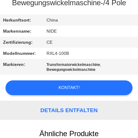
MIT
Bewegungswickelmaschine-/4 Pole
UNS
Herkunftsort:
China
IN
VERBINDUNG
Markenname:
NIDE
Zertifizierung:
CE
NACHRICHTEN
Modellnummer:
RXL4-100B
Markieren:
,
Transformatorwickelmaschine
FORDERN
Bewegungswickelmaschine
SIE EIN
KONTAKT!
ZITAT
SITEMAP
DETAILS ENTFALTEN
PRIVACY
Ähnliche Produkte