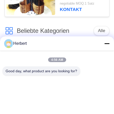
Bewegungswickelmaschine-
negotiable MOQ:1 Satz
Pole
KONTAKT
Beliebte Kategorien
Alle
Herbert
Ankerwicklungs-
Ständer-
Maschine
Wickelmaschine
4:56 AM
Automatische
Good day, what product are you looking for?
Elektromotor-
Spulen-
Ersatzteile
Wickelmaschine
Nadel-
Bewegungsfertigungsstraße
Wickelmaschine