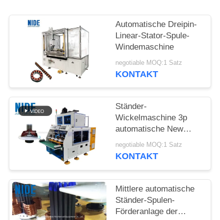
POLICY
Automatische Dreipin-
Linear-Stator-Spule-
Windemaschine
negotiable MOQ:1 Satz
KONTAKT
Ständer-
Wickelmaschine 3p
automatische New
Energy Bewegungs
negotiable MOQ:1 Satz
KONTAKT
Mittlere automatische
Ständer-Spulen-
Förderanlage der