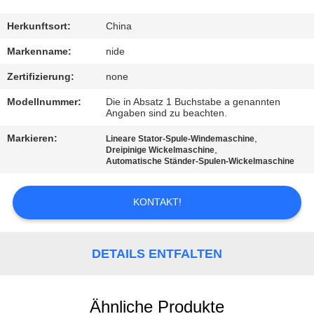
MIT
UNS
Herkunftsort:
China
IN
Markenname:
nide
VERBINDUNG
Zertifizierung:
none
Modellnummer:
Die in Absatz 1 Buchstabe a genannten
Angaben sind zu beachten.
NACHRICHTEN
Markieren:
,
Lineare Stator-Spule-Windemaschine
,
Dreipinige Wickelmaschine
FORDERN
Automatische Ständer-Spulen-Wickelmaschine
SIE EIN
KONTAKT!
ZITAT
SITEMAP
DETAILS ENTFALTEN
PRIVACY
Ähnliche Produkte