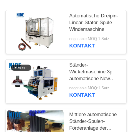
POLICY
Automatische Dreipin-
Linear-Stator-Spule-
Windemaschine
negotiable MOQ:1 Satz
KONTAKT
Ständer-
Wickelmaschine 3p
automatische New
Energy Bewegungs
negotiable MOQ:1 Satz
KONTAKT
Mittlere automatische
Ständer-Spulen-
Förderanlage der