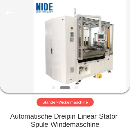
Nide
Tech
Co.,
Ltd.
All
Rights
Reserved.
HAUS
PRODUKTE
ÜBER
UNS
QUALITÄTSKONTROLLE
Ständer-Wickelmaschine
TRETEN
Automatische Dreipin-Linear-Stator-
SIE
Spule-Windemaschine