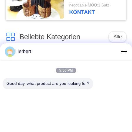
Bewegungswickelmaschine-
negotiable MOQ:1 Satz
Pole
KONTAKT
Beliebte Kategorien
Alle
Herbert
Ankerwicklungs-
Ständer-
Maschine
Wickelmaschine
5:50 PM
Automatische
Good day, what product are you looking for?
Elektromotor-
Spulen-
Ersatzteile
Wickelmaschine
Nadel-
Bewegungsfertigungsstraße
Wickelmaschine