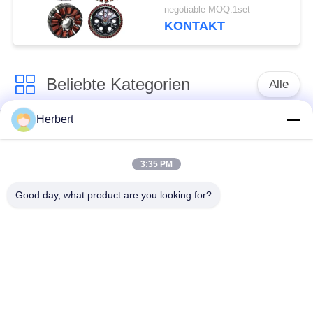
Wicklmaschine
negotiable MOQ:1set
KONTAKT
Beliebte Kategorien
Alle
Herbert
Ankerwicklungs-
Ständer-
Maschine
Wickelmaschine
3:35 PM
Automatische
Good day, what product are you looking for?
Elektromotor-
Spulen-
Ersatzteile
Wickelmaschine
Nadel-
Bewegungsfertigungsstraße
Wickelmaschine