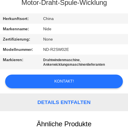
MIT
Motor-Draht-Spule-Wicklung
UNS
Herkunftsort:
China
IN
VERBINDUNG
Markenname:
Nide
Zertifizierung:
None
NACHRICHTEN
Modellnummer:
ND-R2SW02E
Markieren:
,
Drahtwindenmaschine
FORDERN
Ankerwicklungsmaschinenlieferanten
SIE EIN
KONTAKT!
ZITAT
SITEMAP
DETAILS ENTFALTEN
PRIVACY
Ähnliche Produkte