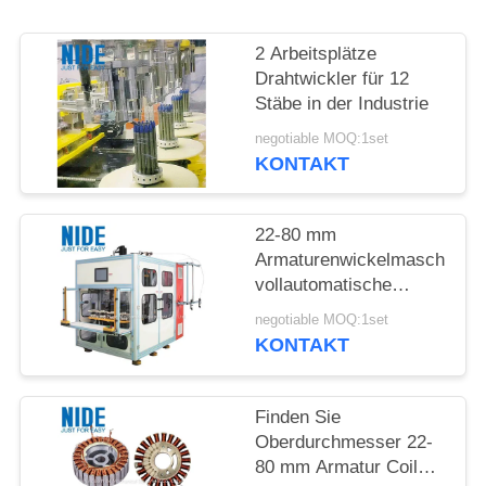
POLICY
2 Arbeitsplätze
Drahtwickler für 12
Stäbe in der Industrie
negotiable MOQ:1set
KONTAKT
22-80 mm
Armaturenwickelmaschine
vollautomatische
Automatisierung Typ
negotiable MOQ:1set
Leistung Produktion
KONTAKT
Finden Sie
Oberdurchmesser 22-
80 mm Armatur Coil