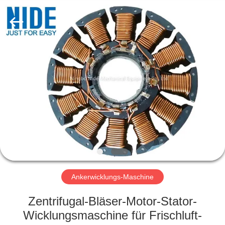
Nide
Tech
Co.,
Ltd.
All
Rights
Reserved.
HAUS
PRODUKTE
ÜBER
UNS
QUALITÄTSKONTROLLE
Ankerwicklungs-Maschine
TRETEN
Zentrifugal-Bläser-Motor-Stator-
SIE
Wicklungsmaschine für Frischluft-