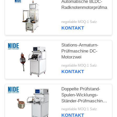
POLICY
Automatische BLDC-
Radknotenmotorprüfmaschi
negotiable MOQ:1 Satz
KONTAKT
Stations-Armaturn-
Prüfmaschine DC-
Motorzwei
negotiable MOQ:1 Satz
KONTAKT
Doppelte Prüfstand-
Spulen-Wicklungs-
Ständer-Prüfmaschine
für Elektromotor der
negotiable MOQ:1 Satz
Induktion
KONTAKT