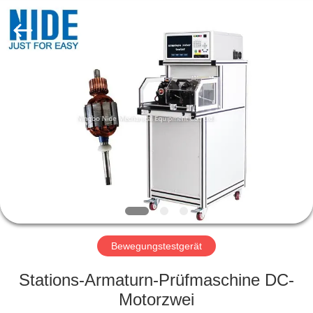
Nide
Tech
Co.,
Ltd.
All
Rights
Reserved.
HAUS
PRODUKTE
ÜBER
UNS
QUALITÄTSKONTROLLE
Bewegungstestgerät
TRETEN
Stations-Armaturn-Prüfmaschine DC-
SIE
Motorzwei