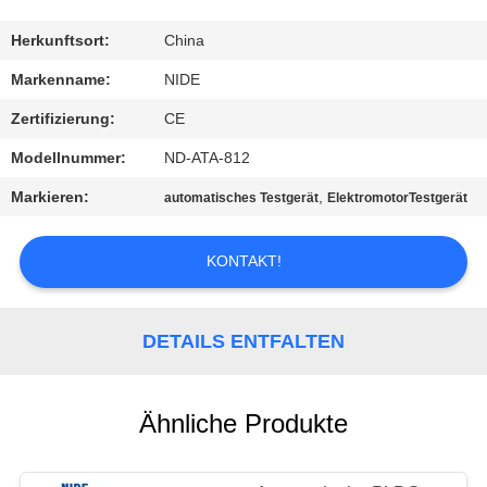
MIT
UNS
Herkunftsort:
China
IN
Markenname:
NIDE
VERBINDUNG
Zertifizierung:
CE
Modellnummer:
ND-ATA-812
NACHRICHTEN
Markieren:
,
automatisches Testgerät
ElektromotorTestgerät
FORDERN
KONTAKT!
SIE EIN
ZITAT
DETAILS ENTFALTEN
SITEMAP
Ähnliche Produkte
PRIVACY