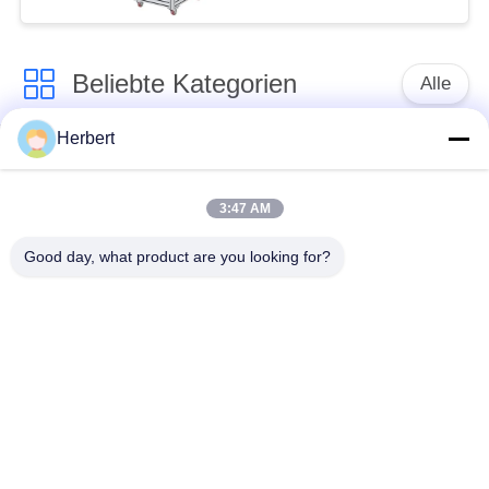
Beliebte Kategorien
Alle
Herbert
Ankerwicklungs-
Ständer-
Maschine
Wickelmaschine
3:47 AM
Automatische
Good day, what product are you looking for?
Elektromotor-
Spulen-
Ersatzteile
Wickelmaschine
Nadel-
Bewegungsfertigungsstraße
Wickelmaschine
Spule, die Maschine
Papiereinfügungsmaschine
einfügt