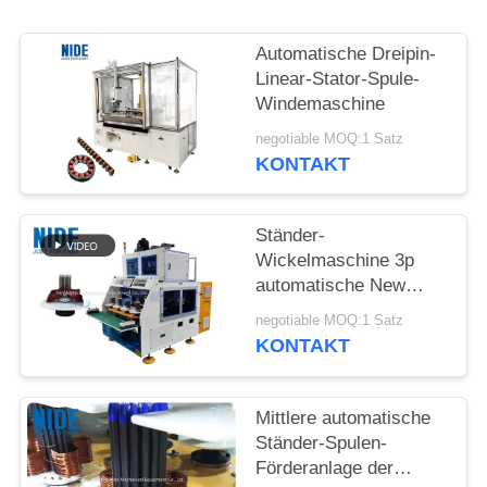
POLICY
Automatische Dreipin-
Linear-Stator-Spule-
Windemaschine
negotiable MOQ:1 Satz
KONTAKT
Ständer-
Wickelmaschine 3p
automatische New
Energy Bewegungs
negotiable MOQ:1 Satz
KONTAKT
Mittlere automatische
Ständer-Spulen-
Förderanlage der