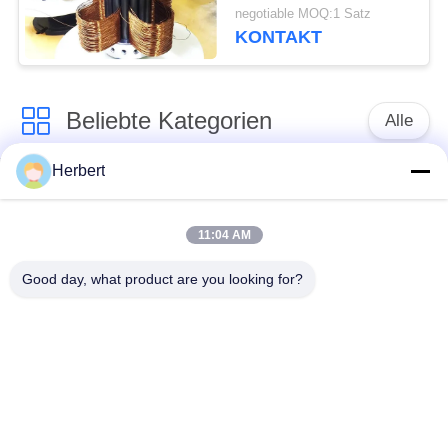
Bewegungswickelmaschine-
negotiable MOQ:1 Satz
Pole
KONTAKT
Beliebte Kategorien
Alle
Herbert
Ankerwicklungs-
Ständer-
Maschine
Wickelmaschine
11:04 AM
Automatische
Good day, what product are you looking for?
Elektromotor-
Spulen-
Ersatzteile
Wickelmaschine
Nadel-
Bewegungsfertigungsstraße
Wickelmaschine