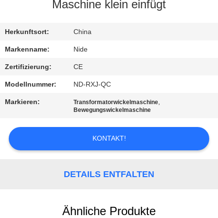
MIT
Maschine klein einfügt
UNS
Herkunftsort:
China
IN
VERBINDUNG
Markenname:
Nide
Zertifizierung:
CE
NACHRICHTEN
Modellnummer:
ND-RXJ-QC
Markieren:
,
Transformatorwickelmaschine
FORDERN
Bewegungswickelmaschine
SIE EIN
KONTAKT!
ZITAT
SITEMAP
DETAILS ENTFALTEN
PRIVACY
Ähnliche Produkte