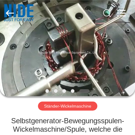
Nide
Tech
Co.,
Ltd.
All
Rights
Reserved.
HAUS
PRODUKTE
ÜBER
UNS
QUALITÄTSKONTROLLE
Ständer-Wickelmaschine
TRETEN
Selbstgenerator-Bewegungsspulen-
SIE
Wickelmaschine/Spule, welche die