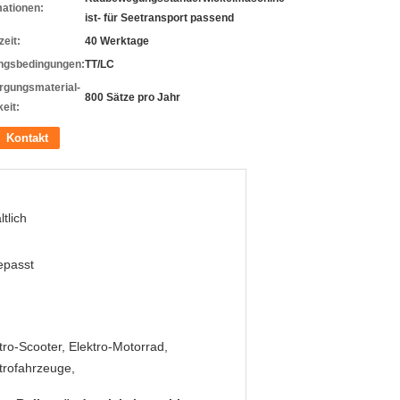
mationen:
ist- für Seetransport passend
zeit:
40 Werktage
ngsbedingungen:
TT/LC
rgungsmaterial-
800 Sätze pro Jahr
eit:
Kontakt
ltlich
epasst
tro-Scooter, Elektro-Motorrad,
trofahrzeuge,