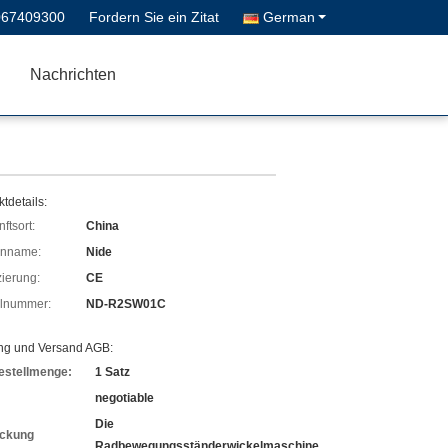
067409300
Fordern Sie ein Zitat
German
Nachrichten
tdetails:
ftsort:
China
enname:
Nide
izierung:
CE
lnummer:
ND-R2SW01C
ng und Versand AGB:
estellmenge:
1 Satz
negotiable
Die
ckung
Radbewegungsständerwickelmaschine