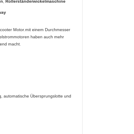
en
,
Rollerständerwickelmaschine
way
 Scooter Motor.mit einem Durchmesser
hselstrommotoren haben auch mehr
kend macht.
g, automatische Übersprungslotte und