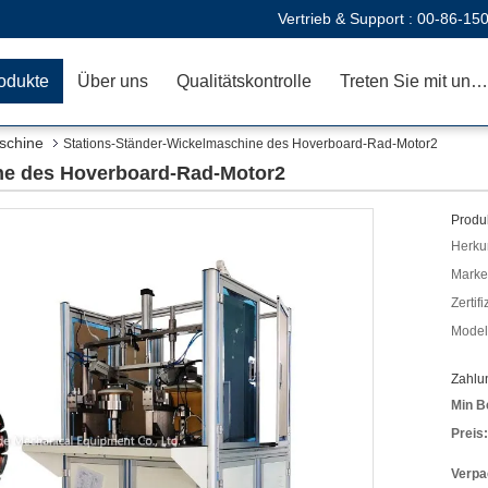
Vertrieb & Support :
00-86-15
odukte
Über uns
Qualitätskontrolle
Treten Sie mit uns in Verbindung
schine
Stations-Ständer-Wickelmaschine des Hoverboard-Rad-Motor2
ne des Hoverboard-Rad-Motor2
Produk
Herkun
Mark
Zertif
Model
Zahlu
Min B
Preis:
Verpa