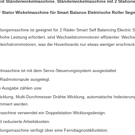
rd Ständerwickelmaschine
,
Ständerwickelmaschine mit 2 Station
Stator Wickelmaschine für Smart Balance Elektrische Roller Seg
ungsmaschine ist geeignet für 2 Räder Smart Self Balancing Electric
hohe Leistung erfordert, sind Wechselstrommotoren effizienter. Wec
 Gleichstrommotoren, was die Hoverboards nur etwas weniger erschrec
lmaschine ist mit dem Servo-Steuerungssystem ausgestattet.
r-Radmotorspule ausgelegt.
ie Ausgabe zählen usw.
icklung, Multi-Durchmesser Drähte Wicklung, automatische Indexierun
ammiert werden.
aschine verwendet ein Doppelstation Wicklungsdesign.
d reduzierte Arbeitskosten.
ungsmaschine verfügt über eine Ferndiagnostikfunktion.