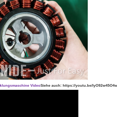
cklungsmaschine Video
Siehe auch: https://youtu.be/lyO92w45O4