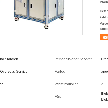
Infor
Liefer
Zahlu
Verso
Fähigk
nd Statoren
Personalisierter Service:
Erhä
-Overseas-Service
Farbe:
ang
ch
Wickelstationen:
2
Elek
Für:
Elek