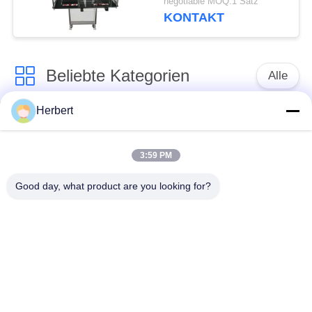
negotiable MOQ:1 Satz
KONTAKT
Beliebte Kategorien
Alle
Herbert
Ankerwicklungs-
Ständer-
Maschine
Wickelmaschine
3:59 PM
Automatische
Good day, what product are you looking for?
Elektromotor-
Spulen-
Ersatzteile
Wickelmaschine
Nadel-
Bewegungsfertigungsstraße
Wickelmaschine
Spule, die Maschine