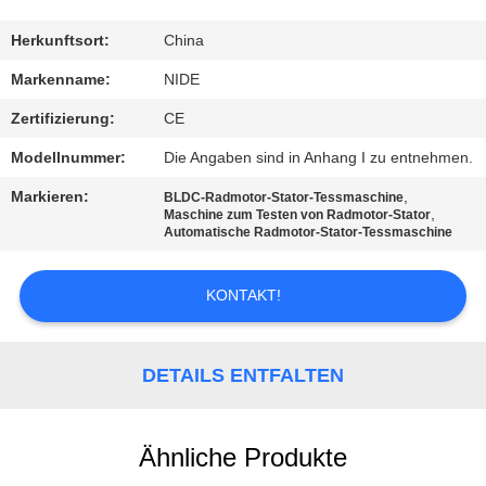
MIT
UNS
Herkunftsort:
China
IN
Markenname:
NIDE
VERBINDUNG
Zertifizierung:
CE
Modellnummer:
Die Angaben sind in Anhang I zu entnehmen.
NACHRICHTEN
Markieren:
,
BLDC-Radmotor-Stator-Tessmaschine
,
Maschine zum Testen von Radmotor-Stator
Automatische Radmotor-Stator-Tessmaschine
FORDERN
SIE EIN
KONTAKT!
ZITAT
DETAILS ENTFALTEN
SITEMAP
Ähnliche Produkte
PRIVACY