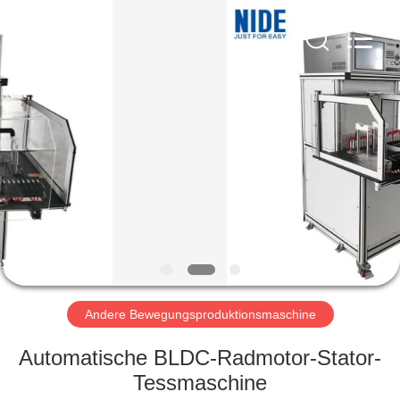
Nide
Tech
Co.,
Ltd.
All
Rights
Reserved.
HAUS
PRODUKTE
ÜBER
UNS
QUALITÄTSKONTROLLE
Andere Bewegungsproduktionsmaschine
TRETEN
Automatische BLDC-Radmotor-Stator-
SIE
Tessmaschine