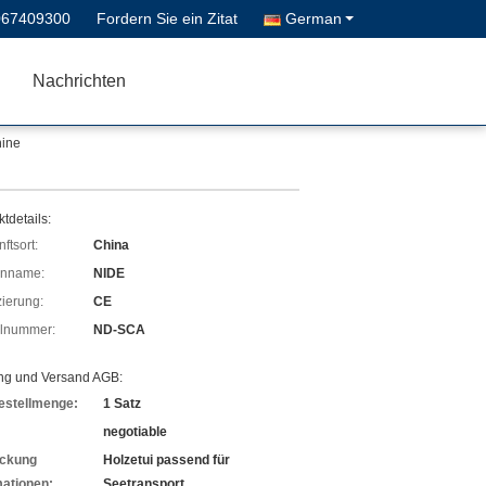
067409300
Fordern Sie ein Zitat
German
Nachrichten
hine
tdetails:
ftsort:
China
enname:
NIDE
izierung:
CE
lnummer:
ND-SCA
ng und Versand AGB:
estellmenge:
1 Satz
negotiable
ckung
Holzetui passend für
mationen:
Seetransport