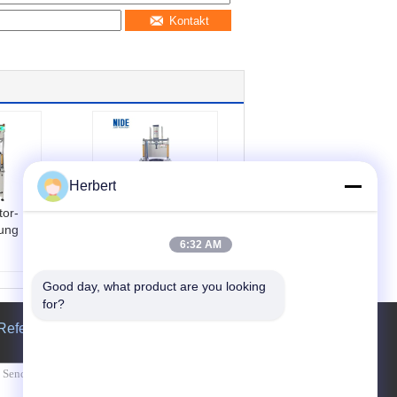
Kontakt
Herbert
or-
Automatische
ung
Schachtentfernungsanlage
6:32 AM
für BLDC-
Radknotenmotor
ne
Produktbezeichnu
Good day, what product are you looking 
ichnu
ng:
Automatische S
for?
sche M
chachtentfernungsa
Referenzen
chtungs
nlage
Produktivität:
Hoh
t:
Hoh
e Effizienz
Automatisierung: