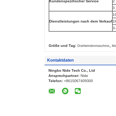
Kundenspezifischer Service
2
3
1
Dienstleistungen nach dem Verkauf
2
3-
,
Größe und Tag:
Drahtwindenmaschine
Mo
Kontaktdaten
Ningbo Nide Tech Co., Ltd
Ansprechpartner:
Nide
Telefon:
+8615067409300