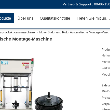
Vertrieb & Support :
00-86-15
odukte
Über uns
Qualitätskontrolle
Treten Sie mit uns in Verbindung
sproduktionsmaschine
Motor Stator und Rotor Automatische Montage-Masc
tische Montage-Maschine
Produk
Herkun
Mark
Zertif
Model
Zahlu
Min B
Preis:
Verpa
Infor