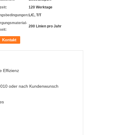
zeit:
120 Werktage
ngsbedingungen:
L/C, T/T
rgungsmaterial-
200 Linien pro Jahr
eit:
Kontakt
 Effizienz
9010 oder nach Kundenwunsch
es