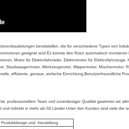
torenbauleitungen bereitstellen, die für verschiedene Typen von Ind
trommotoren geeignet sind.Es könnte den Rotor automatisch montiere
toren, Motor für Elektrofahrräder, Elektromotor für Elektrofahrzeug
r, Staubsaugermotor, Werkzeugmotor, Wippermotor, Mischermotor,
nelle, effiziente, genaue, einfache Einrichtung,Benutzerfreundliche Pro
phie, professionellem Team und zuverlässiger Qualität gewinnen wir all
kt und indirekt in mehr als 50 Länder.Unter den Kunden sind viele der
- Produktdesign und -herstellung